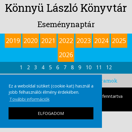
Könnyü László Könyvtár
Eseménynaptár
2019
2020
2021
2022
2023
2024
2025
2026
1
2
3
4
5
6
7
8
9
10
11
12
2020. november-i események, programok
Ez a weboldal sütiket (cookie-kat) használ a
jobb felhasználói élmény érdekében.
tamasikultura.hu
Copyright © 2026 Minden Jog fenntartva
További információk
|
IMPRESSZUM
ADATVÉDELMI TÁJÉKOZTATÓ
ELFOGADOM