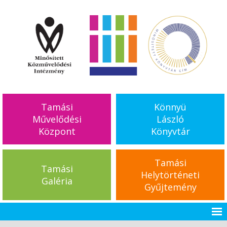
Tamási
Könnyü
Művelődési
László
Központ
Könyvtár
Tamási
Tamási
Helytörténeti
Galéria
Gyűjtemény