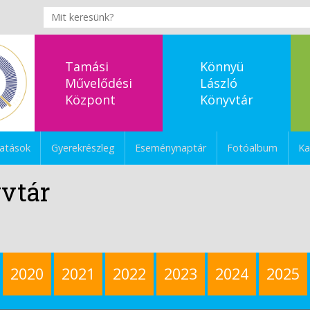
Tamási
Könnyü
Művelődési
László
Központ
Könyvtár
tatások
Gyerekrészleg
Eseménynaptár
Fotóalbum
Ka
vtár
2020
2021
2022
2023
2024
2025