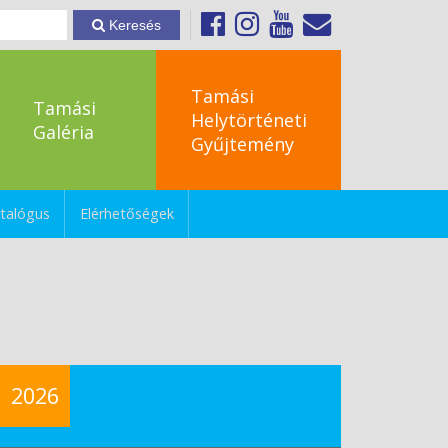
Keresés
Tamási
Tamási
Helytörténeti
Galéria
Gyűjtemény
talógus
Elérhetőségek
2026