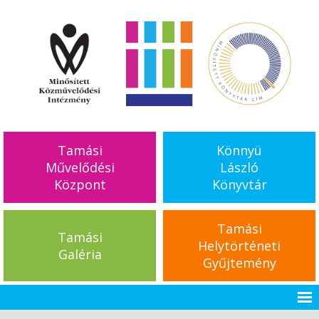
Tamási
Könnyü
Művelődési
László
Központ
Könyvtár
Tamási
Tamási
Helytörténeti
Galéria
Gyűjtemény