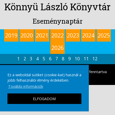
Könnyü László Könyvtár
Eseménynaptár
2019
2020
2021
2022
2023
2024
2025
2026
1
2
3
4
5
6
7
8
9
10
11
12
tamasikultura.hu
Copyright © 2026 Minden Jog fenntartva
Ez a weboldal sütiket (cookie-kat) használ a
|
IMPRESSZUM
ADATVÉDELMI TÁJÉKOZTATÓ
jobb felhasználói élmény érdekében.
További információk
ELFOGADOM