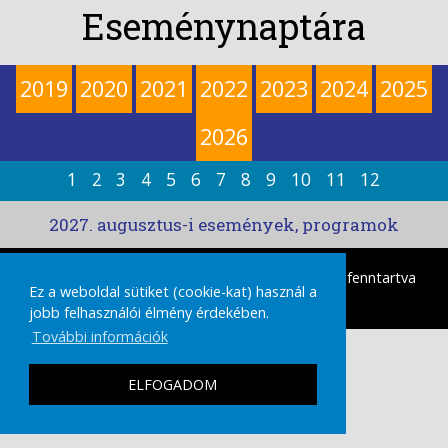
Eseménynaptára
2019
2020
2021
2022
2023
2024
2025
2026
1
2
3
4
5
6
7
8
9
10
11
12
2027. augusztus-i események, programok
tamasikultura.hu
Copyright © 2026 Minden Jog fenntartva
Ez a weboldal sütiket (cookie-kat) használ a
|
IMPRESSZUM
ADATVÉDELMI TÁJÉKOZTATÓ
jobb felhasználói élmény érdekében.
További információk
ELFOGADOM