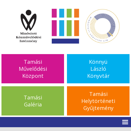
Tamási
Könnyü
Művelődési
László
Központ
Könyvtár
Tamási
Tamási
Helytörténeti
Galéria
Gyűjtemény