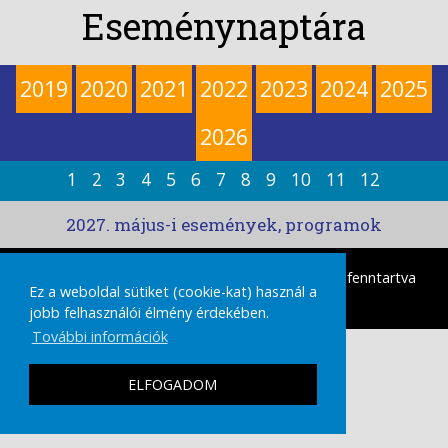
Eseménynaptára
2019
2020
2021
2022
2023
2024
2025
2026
1
2
3
4
5
6
7
8
9
10
11
12
2027. május-i események, programok
tamasikultura.hu
Copyright © 2026 Minden Jog fenntartva
Ez a weboldal sütiket (cookie-kat) használ a
|
IMPRESSZUM
ADATVÉDELMI TÁJÉKOZTATÓ
jobb felhasználói élmény érdekében.
További információk
ELFOGADOM