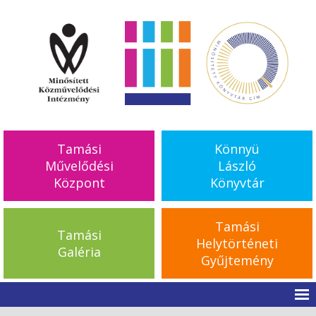
Tamási
Könnyü
Művelődési
László
Központ
Könyvtár
Tamási
Tamási
Helytörténeti
Galéria
Gyűjtemény