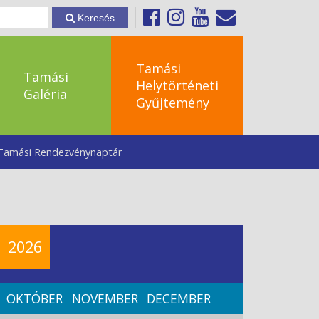
Keresés
Tamási
Tamási
Helytörténeti
Galéria
Gyűjtemény
Tamási Rendezvénynaptár
2026
OKTÓBER
NOVEMBER
DECEMBER