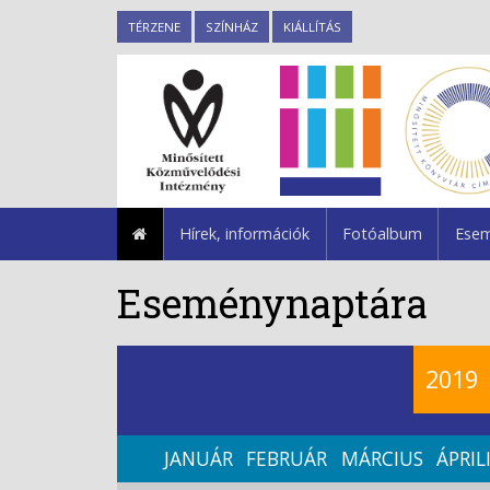
TÉRZENE
SZÍNHÁZ
KIÁLLÍTÁS
Hírek, információk
Fotóalbum
Esem
Eseménynaptára
2019
JANUÁR
FEBRUÁR
MÁRCIUS
ÁPRIL