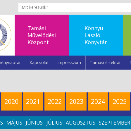
Tamási
Könnyü
Művelődési
László
Központ
Könyvtár
énynaptár
Kapcsolat
Impresszum
Tamási értéktár
2020
2021
2022
2023
2024
2025
IS
MÁJUS
JÚNIUS
JÚLIUS
AUGUSZTUS
SZEPTEMBER