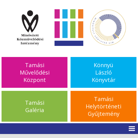
Tamási
Könnyü
Művelődési
László
Központ
Könyvtár
Tamási
Tamási
Helytörténeti
Galéria
Gyűjtemény