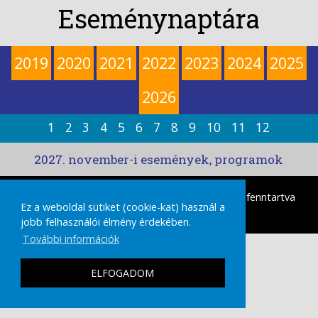
Eseménynaptára
2019
2020
2021
2022
2023
2024
2025
2026
1
2
3
4
5
6
7
8
9
10
11
12
2027. november-i események, programok
tamasikultura.hu
Copyright © 2026 Minden Jog fenntartva
Ez a weboldal sütiket (cookie-kat) használ a
|
IMPRESSZUM
ADATVÉDELMI TÁJÉKOZTATÓ
jobb felhasználói élmény érdekében.
További információk
ELFOGADOM