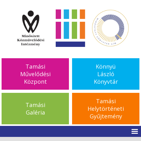
Tamási
Könnyü
Művelődési
László
Központ
Könyvtár
Tamási
Tamási
Helytörténeti
Galéria
Gyűjtemény