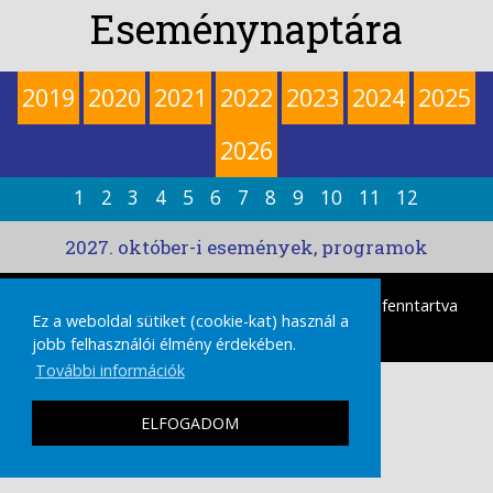
Eseménynaptára
2019
2020
2021
2022
2023
2024
2025
2026
1
2
3
4
5
6
7
8
9
10
11
12
2027. október-i események, programok
tamasikultura.hu
Copyright © 2026 Minden Jog fenntartva
Ez a weboldal sütiket (cookie-kat) használ a
|
IMPRESSZUM
ADATVÉDELMI TÁJÉKOZTATÓ
jobb felhasználói élmény érdekében.
További információk
ELFOGADOM