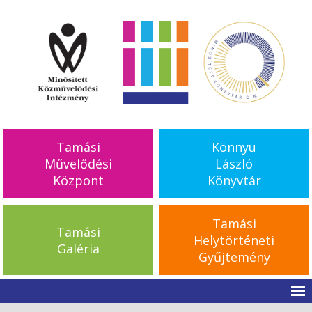
Tamási
Könnyü
Művelődési
László
Központ
Könyvtár
Tamási
Tamási
Helytörténeti
Galéria
Gyűjtemény