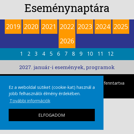
Eseménynaptára
2019
2020
2021
2022
2023
2024
2025
2026
1
2
3
4
5
6
7
8
9
10
11
12
2027. január-i események, programok
tamasikultura.hu
Copyright © 2026 Minden Jog fenntartva
Ez a weboldal sütiket (cookie-kat) használ a
|
IMPRESSZUM
ADATVÉDELMI TÁJÉKOZTATÓ
jobb felhasználói élmény érdekében.
További információk
ELFOGADOM