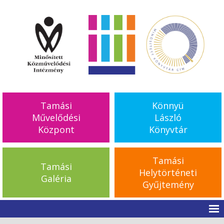
Tamási
Könnyü
Művelődési
László
Központ
Könyvtár
Tamási
Tamási
Helytörténeti
Galéria
Gyűjtemény