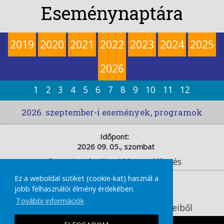
Eseménynaptára
2019
2020
2021
2022
2023
2024
2025
2026
1
2
3
4
5
6
7
8
9
10
11
12
2026. szeptember-i események, programok
Időpont:
2026 09. 05., szombat
Szent István-Napi Megemlékezés
Ez a weboldal sütiket (cookie-kat) használ a
Időpont:
jobb felhasználói élmény érdekében.
2026 09. 08., kedd
További információk
Felolvasóest Janikovszky Éva műveiből