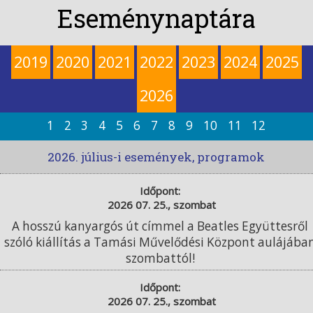
Eseménynaptára
2019
2020
2021
2022
2023
2024
2025
2026
1
2
3
4
5
6
7
8
9
10
11
12
2026. július-i események, programok
Időpont:
2026 07. 25., szombat
A hosszú kanyargós út címmel a Beatles Együttesről
szóló kiállítás a Tamási Művelődési Központ aulájába
szombattól!
Időpont:
2026 07. 25., szombat