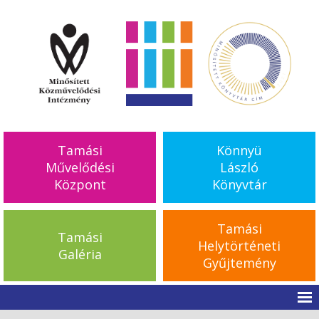
Tamási
Könnyü
Művelődési
László
Központ
Könyvtár
Tamási
Tamási
Helytörténeti
Galéria
Gyűjtemény