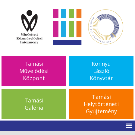
Tamási
Könnyü
Művelődési
László
Központ
Könyvtár
Tamási
Tamási
Helytörténeti
Galéria
Gyűjtemény