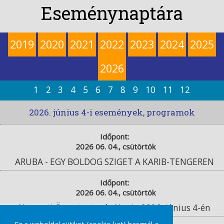
Eseménynaptára
2019
2020
2021
2022
2023
2024
2025
2026
1
2
3
4
5
6
7
8
9
10
11
12
2026. június 4-i események, programok
Időpont:
2026 06. 04., csütörtök
ARUBA - EGY BOLDOG SZIGET A KARIB-TENGEREN
Időpont:
2026 06. 04., csütörtök
Nemzeti Összetartozás Napja 2026. június 4-én