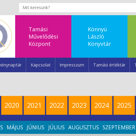
Tamási
Könnyü
Művelődési
László
Központ
Könyvtár
énynaptár
Kapcsolat
Impresszum
Tamási értéktár
2020
2021
2022
2023
2024
2025
IS
MÁJUS
JÚNIUS
JÚLIUS
AUGUSZTUS
SZEPTEMBER