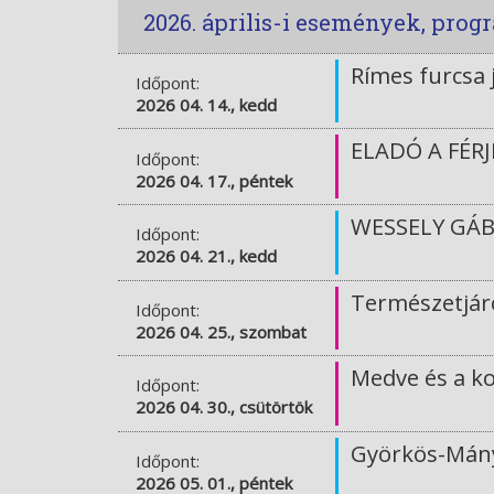
2026. április-i események, pro
Rímes furcsa 
Időpont:
2026 04. 14., kedd
ELADÓ A FÉRJE
Időpont:
2026 04. 17., péntek
WESSELY GÁB
Időpont:
2026 04. 21., kedd
Természetjáró
Időpont:
2026 04. 25., szombat
Medve és a k
Időpont:
2026 04. 30., csütörtök
Györkös-Mányi
Időpont:
2026 05. 01., péntek