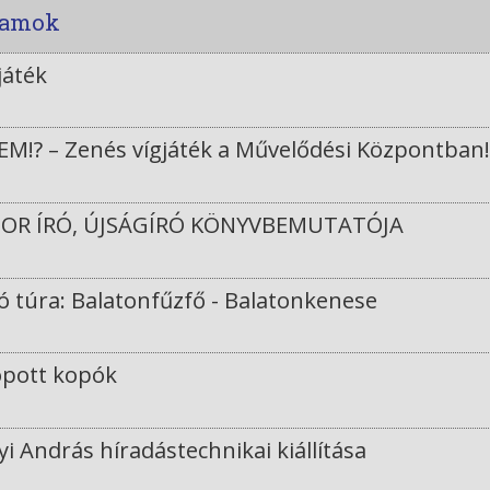
gramok
játék
M!? – Zenés vígjáték a Művelődési Központban
OR ÍRÓ, ÚJSÁGÍRÓ KÖNYVBEMUTATÓJA
 túra: Balatonfűzfő - Balatonkenese
opott kopók
 András híradástechnikai kiállítása