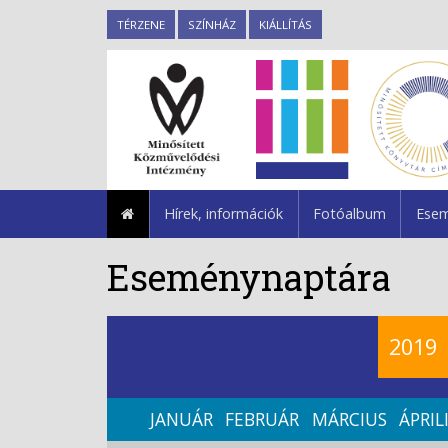
TÉRZENE
SZÍNHÁZ
KIÁLLÍTÁS
Hírek, információk
Fotóalbum
Esem
Eseménynaptára
2019
JANUÁR
FEBRUÁR
MÁRCIUS
ÁPRIL