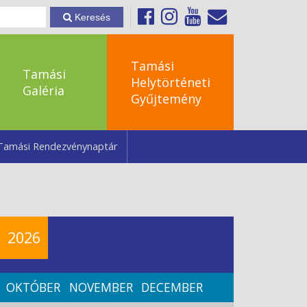
Keresés
Tamási
Tamási
Helytörténeti
Galéria
Gyűjtemény
Tamási Rendezvénynaptár
2026
OKTÓBER
NOVEMBER
DECEMBER