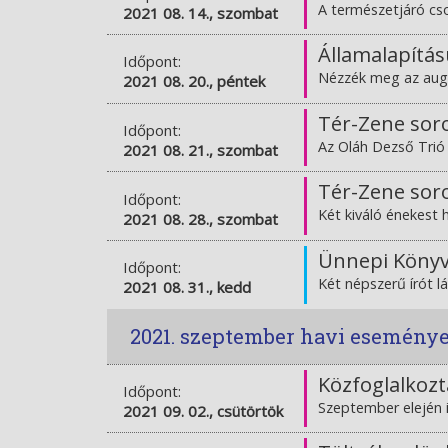
A természetjáró cs
2021 08. 14., szombat
Államalapítá
Időpont:
Nézzék meg az augu
2021 08. 20., péntek
Tér-Zene soro
Időpont:
Az Oláh Dezső Trió 
2021 08. 21., szombat
Tér-Zene soro
Időpont:
Két kiváló énekest 
2021 08. 28., szombat
Ünnepi Köny
Időpont:
Két népszerű írót l
2021 08. 31., kedd
2021. szeptember havi esemény
Közfoglalkozt
Időpont:
Szeptember elején 
2021 09. 02., csütörtök