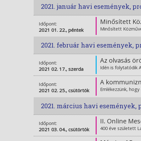
2021. január havi események, p
Minősített K
Időpont:
Minősített Közműv
2021 01. 22., péntek
2021. február havi események, 
Az olvasás ör
Időpont:
Idén is folytatódik
2021 02. 17., szerda
A kommunizm
Időpont:
Emlékezzünk, hogy 
2021 02. 25., csütörtök
2021. március havi események,
II. Online M
Időpont:
400 éve született L
2021 03. 04., csütörtök