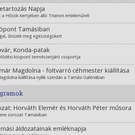
etartozás Napja
 a Hősök Kertjében álló Trianon emlékműnél
tópont Tamásiban
ggel, őrizzék meg egészségüket!
vár, Konda-patak
velődési központ természetjáró csoportja
már Magdolna - foltvarró céhmester kiállítása
gdolna kiállítása nyílik szerdán a Tamási Galériában
rogramok
ozat: Horváth Elemér és Horváth Péter műsora
Zene sorozat Tamásiban
amási áldozatainak emléknapja