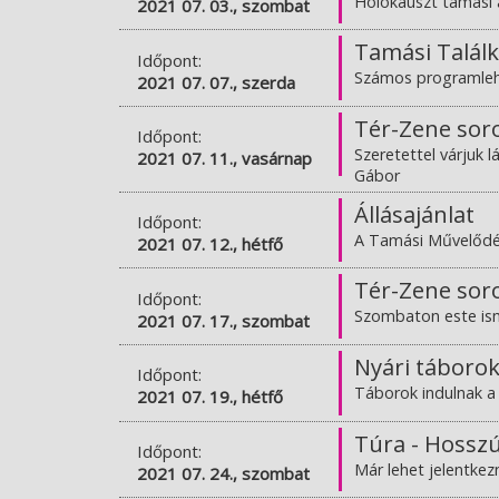
Holokauszt tamási 
2021 07. 03., szombat
Tamási Találk
Időpont:
Számos programleh
2021 07. 07., szerda
Tér-Zene sor
Időpont:
Szeretettel várjuk 
2021 07. 11., vasárnap
Gábor
Állásajánlat
Időpont:
A Tamási Művelődési
2021 07. 12., hétfő
Tér-Zene soro
Időpont:
Szombaton este ism
2021 07. 17., szombat
Nyári táboro
Időpont:
Táborok indulnak a
2021 07. 19., hétfő
Túra - Hossz
Időpont:
Már lehet jelentkez
2021 07. 24., szombat