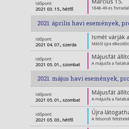
Március 15.
Időpont:
1848-49-es forrad
2021 03. 15., hétfő
2021. április havi események, 
Ismét várják 
Időpont:
Mától újra elkezdőd
2021 04. 07., szerda
Májusfát állí
Időpont:
A májusfa a fiatals
2021 05. 01., szombat
2021. május havi események, p
Májusfát állí
Időpont:
A májusfa a fiatals
2021 05. 01., szombat
Újra látogath
Időpont:
A felsorolt feltétel
2021 05. 03., hétfő