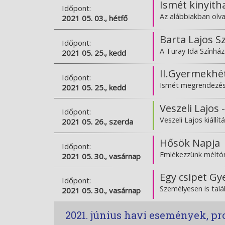
Ismét kinyith
Időpont:
Az alábbiakban olv
2021 05. 03., hétfő
Barta Lajos S
Időpont:
A Turay Ida Színhá
2021 05. 25., kedd
II.Gyermekhé
Időpont:
Ismét megrendezésr
2021 05. 25., kedd
Veszeli Lajos 
Időpont:
Veszeli Lajos kiáll
2021 05. 26., szerda
Hősök Napja
Időpont:
Emlékezzünk méltón
2021 05. 30., vasárnap
Egy csipet G
Időpont:
Személyesen is tal
2021 05. 30., vasárnap
2021. június havi események, p