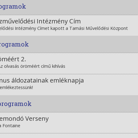
rogramok
özművelődési Intézmény Cím
elődési Intézmény Címet kapott a Tamási Művelődési Központ
programok
öméért 2.
 Az olvasás öröméért című kihívás
us áldozatainak emléknapja
emlékeztessünk!
 programok
esemondó Verseny
a Fontaine