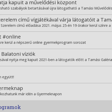
atja kapuit a művelődési központ
asható szabályok betartásával újra látogatható a Tamási Művelődé
zerelem című vígjátékával várja látogatóit a Ta
z Szerelem című előadása 2021. május 25-én 19 órakor kerül színre
t #online
e kerül a népszerű online gyermekprogram sorozat
- Balatoni víziók
ításával nyitja meg kapuit 2021-ben a látogatók előtt a Tamási Galéri
 együtt!
yermeknap
álkozhatunk már idén a Gyermeknapon
rogramok