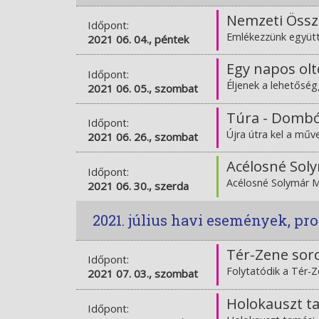
Nemzeti Össz
Időpont:
Emlékezzünk együtt
2021 06. 04., péntek
Egy napos ol
Időpont:
Éljenek a lehetősé
2021 06. 05., szombat
Túra - Dombó
Időpont:
Újra útra kel a mű
2021 06. 26., szombat
Acélosné Soly
Időpont:
Acélosné Solymár Ma
2021 06. 30., szerda
2021. július havi események, p
Tér-Zene sor
Időpont:
Folytatódik a Tér-
2021 07. 03., szombat
Holokauszt t
Időpont: