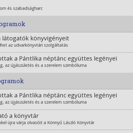
alom és szabadságharc
programok
a látogatók könyvigényeit
het az udvarkönyvtári szolgáltatás
tottak a Pántlika néptánc együttes legényei
ág, az újjászületés és a szerelem szimbóluma
rogramok
tottak a Pántlika néptánc együttes legényei
ág, az újjászületés és a szerelem szimbóluma
ató a könyvtár
ekkel újra várja olvasóit a Könnyű László Könyvtár