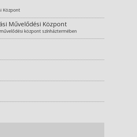
si Központ
mási Művelődési Központ
 a művelődési központ színháztermében
a