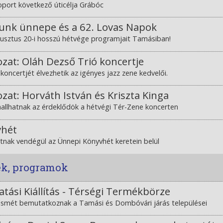
oport következő úticélja Grábóc
sunk ünnepe és a 62. Lovas Napok
sztus 20-i hosszú hétvége programjait Tamásiban!
zat: Oláh Dezső Trió koncertje
koncertjét élvezhetik az igényes jazz zene kedvelői.
zat: Horváth István és Kriszta Kinga
hallhatnak az érdeklődök a hétvégi Tér-Zene koncerten
vhét
átnak vendégül az Ünnepi Könyvhét keretein belül
ek, programok
atási Kiállítás - Térségi Termékbörze
ismét bemutatkoznak a Tamási és Dombóvári járás települései