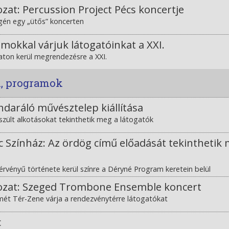
zat: Percussion Project Pécs koncertje
gén egy „ütős” koncerten
mokkal várjuk látogatóinkat a XXI.
aton kerül megrendezésre a XXI.
k, programok
índaráló művésztelep kiállítása
szült alkotásokat tekinthetik meg a látogatók
 Színház: Az ördög című előadását tekinthetik
rvényű története kerül színre a Déryné Program keretein belül
ozat: Szeged Trombone Ensemble koncert
ét Tér-Zene várja a rendezvénytérre látogatókat
c