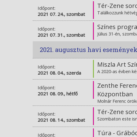
Tér-Zene soro
Időpont:
Találkozzunk hétvé
2021 07. 24., szombat
Színes progra
Időpont:
Július 31-én, szomb
2021 07. 31., szombat
2021. augusztus havi eseménye
Miszla Art Sz
Időpont:
A 2020-as évben ké
2021 08. 04., szerda
Zenthe Ferenc
Időpont:
Központban
2021 08. 09., hétfő
Molnár Ferenc öröké
Tér-Zene sor
Időpont:
Szombaton este ism
2021 08. 14., szombat
Túra - Grábó
Időpont: