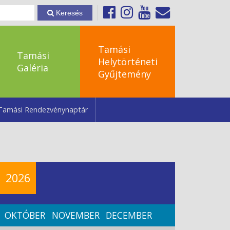
Keresés
Tamási
Tamási
Helytörténeti
Galéria
Gyűjtemény
Tamási Rendezvénynaptár
2026
OKTÓBER
NOVEMBER
DECEMBER