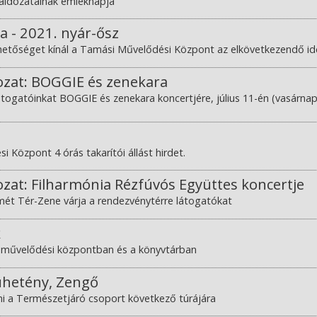
áldozatainak emléknapja
a - 2021. nyár-ősz
etőséget kínál a Tamási Művelődési Központ az elkövetkezendő i
ozat: BOGGIE és zenekara
látogatóinkat BOGGIE és zenekara koncertjére, július 11-én (vasárna
 Központ 4 órás takarítói állást hirdet.
zat: Filharmónia Rézfúvós Együttes koncertje
ét Tér-Zene várja a rendezvénytérre látogatókat
k
 művelődési központban és a könyvtárban
úhetény, Zengő
ni a Természetjáró csoport következő túrájára