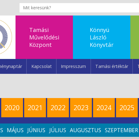
Tamási
Könnyü
Művelődési
László
Központ
Könyvtár
énynaptár
Kapcsolat
Impresszum
Tamási értéktár
2020
2021
2022
2023
2024
2025
IS
MÁJUS
JÚNIUS
JÚLIUS
AUGUSZTUS
SZEPTEMBER