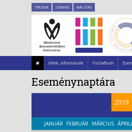
TÉRZENE
SZÍNHÁZ
KIÁLLÍTÁS
Hírek, információk
Fotóalbum
Esem
Eseménynaptára
2019
JANUÁR
FEBRUÁR
MÁRCIUS
ÁPRIL