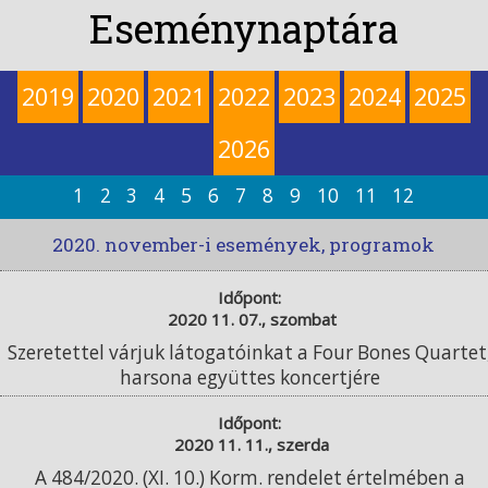
Eseménynaptára
2019
2020
2021
2022
2023
2024
2025
2026
1
2
3
4
5
6
7
8
9
10
11
12
2020. november-i események, programok
Időpont:
2020 11. 07., szombat
Szeretettel várjuk látogatóinkat a Four Bones Quartet
harsona együttes koncertjére
Időpont:
2020 11. 11., szerda
A 484/2020. (XI. 10.) Korm. rendelet értelmében a