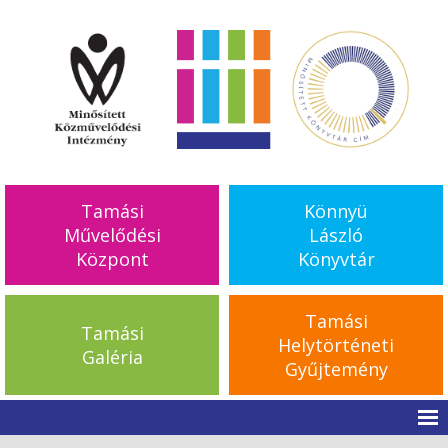
Tamási
Könnyü
Művelődési
László
Központ
Könyvtár
Tamási
Tamási
Helytörténeti
Galéria
Gyűjtemény