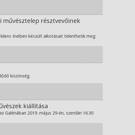
özi művésztelep résztvevőinek
kilenc évében készült alkotásait tekinthetik meg
eklődő közönség.
vészek kiállítása
mási Galériában 2019. május 29-én, szerdán 16.30