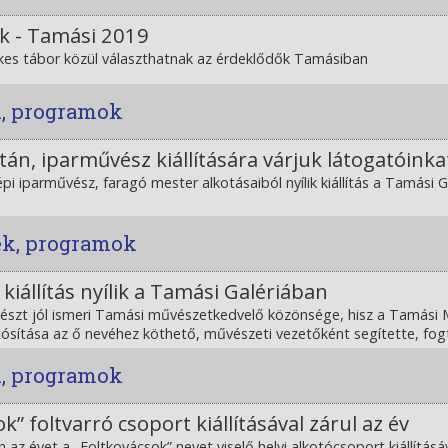
k - Tamási 2019
es tábor közül választhatnak az érdeklődők Tamásiban
k, programok
tán, iparművész kiállítására várjuk látogatóinka
pi iparművész, faragó mester alkotásaiból nyílik kiállítás a Tamási 
ek, programok
kiállítás nyílik a Tamási Galériában
észt jól ismeri Tamási művészetkedvelő közönsége, hisz a Tamási
ósítása az ő nevéhez köthető, művészeti vezetőként segítette, fog
k, programok
k” foltvarró csoport kiállításával zárul az év
 az évet a „Foltkovácsok” nevet viselő helyi alkotócsoport kiállításá