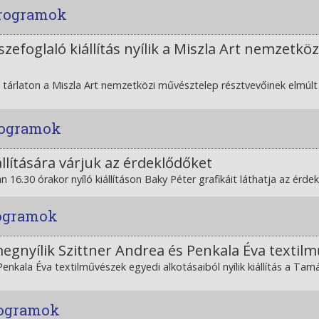
programok
sszefoglaló kiállítás nyílik a Miszla Art nemzetk
 tárlaton a Miszla Art nemzetközi művésztelep résztvevőinek elmúlt 
programok
állítására várjuk az érdeklődőket
án 16.30 órakor nyíló kiállításon Baky Péter grafikáit láthatja az érd
rogramok
nyílik Szittner Andrea és Penkala Éva textilmű
Penkala Éva textilművészek egyedi alkotásaiból nyílik kiállítás a Ta
rogramok