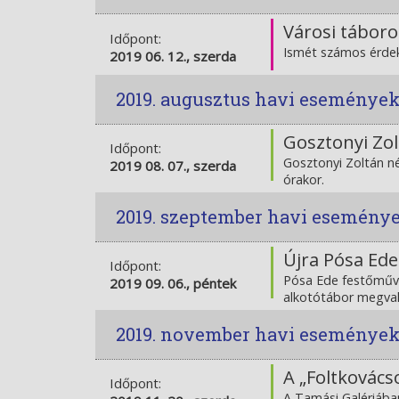
Városi táboro
Időpont:
Ismét számos érdek
2019 06. 12., szerda
2019. augusztus havi eseménye
Gosztonyi Zol
Időpont:
Gosztonyi Zoltán né
2019 08. 07., szerda
órakor.
2019. szeptember havi esemény
Újra Pósa Ede 
Időpont:
Pósa Ede festőműv
2019 09. 06., péntek
alkotótábor megval
2019. november havi eseménye
A „Foltkovácso
Időpont:
A Tamási Galériában