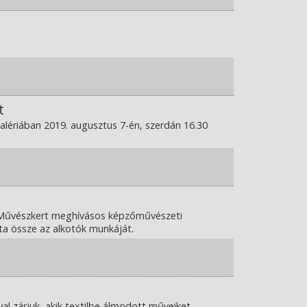
t
Galériában 2019. augusztus 7-én, szerdán 16.30
 Művészkert meghívásos képzőművészeti
ta össze az alkotók munkáját.
val zárjuk, akik textilbe álmodott műveiket