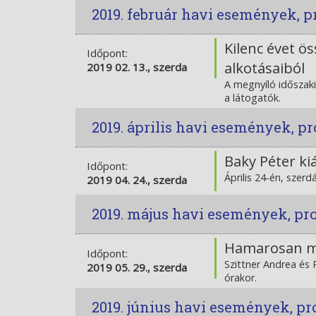
2019. február havi események, 
Kilenc évet ö
Időpont:
alkotásaiból
2019 02. 13., szerda
A megnyíló időszaki
a látogatók.
2019. április havi események, 
Baky Péter ki
Időpont:
Április 24-én, szerd
2019 04. 24., szerda
2019. május havi események, p
Hamarosan meg
Időpont:
Szittner Andrea és 
2019 05. 29., szerda
órakor.
2019. június havi események, p