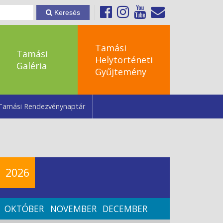
Keresés
Tamási
Tamási
Helytörténeti
Galéria
Gyűjtemény
Tamási Rendezvénynaptár
2026
OKTÓBER
NOVEMBER
DECEMBER