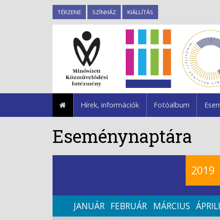
TÉRZENE
SZÍNHÁZ
KIÁLLÍTÁS
Hírek, információk
Fotóalbum
Esem
Eseménynaptára
2019
JANUÁR
FEBRUÁR
MÁRCIUS
ÁPRIL