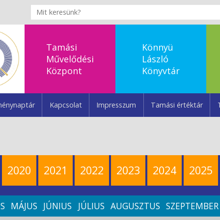
Tamási
Könnyü
Művelődési
László
Központ
Könyvtár
énynaptár
Kapcsolat
Impresszum
Tamási értéktár
2020
2021
2022
2023
2024
2025
IS
MÁJUS
JÚNIUS
JÚLIUS
AUGUSZTUS
SZEPTEMBER