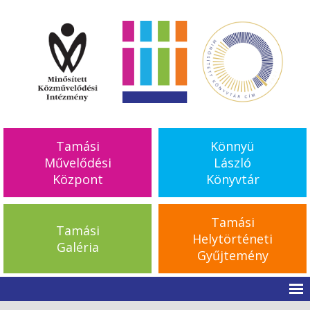
Tamási
Könnyü
Művelődési
László
Központ
Könyvtár
Tamási
Tamási
Helytörténeti
Galéria
Gyűjtemény