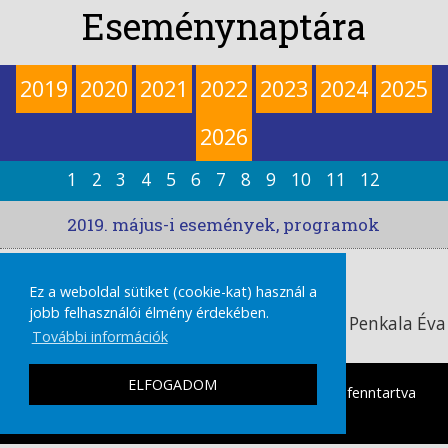
Eseménynaptára
2019
2020
2021
2022
2023
2024
2025
2026
1
2
3
4
5
6
7
8
9
10
11
12
2019. május-i események, programok
Időpont:
Ez a weboldal sütiket (cookie-kat) használ a
2019 05. 29., szerda
jobb felhasználói élmény érdekében.
Hamarosan megnyílik Szittner Andrea és Penkala Éva
További információk
textilművészek kiállítása
ELFOGADOM
tamasikultura.hu
Copyright © 2026 Minden Jog fenntartva
|
IMPRESSZUM
ADATVÉDELMI TÁJÉKOZTATÓ