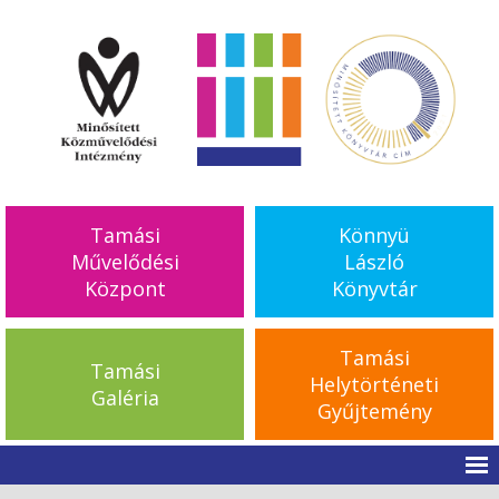
Tamási
Könnyü
Művelődési
László
Központ
Könyvtár
Tamási
Tamási
Helytörténeti
Galéria
Gyűjtemény