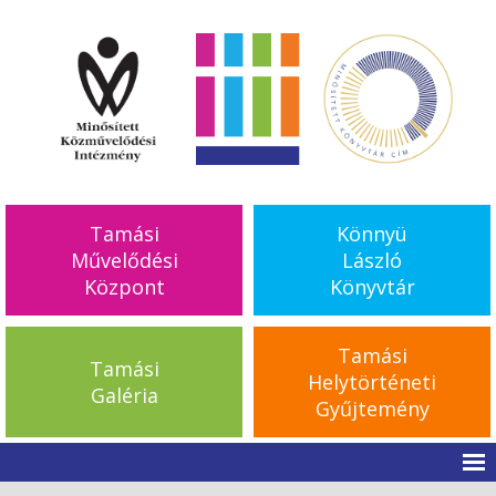
Tamási
Könnyü
Művelődési
László
Központ
Könyvtár
Tamási
Tamási
Helytörténeti
Galéria
Gyűjtemény