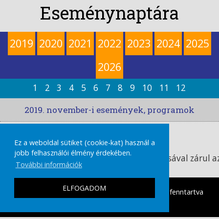
Eseménynaptára
2019
2020
2021
2022
2023
2024
2025
2026
1
2
3
4
5
6
7
8
9
10
11
12
2019. november-i események, programok
Időpont:
Ez a weboldal sütiket (cookie-kat) használ a
2019 11. 20., szerda
jobb felhasználói élmény érdekében.
A „Foltkovácsok” foltvarró csoport kiállításával zárul a
További információk
év
ELFOGADOM
tamasikultura.hu
Copyright © 2026 Minden Jog fenntartva
|
IMPRESSZUM
ADATVÉDELMI TÁJÉKOZTATÓ