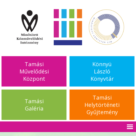
Tamási
Könnyü
Művelődési
László
Központ
Könyvtár
Tamási
Tamási
Helytörténeti
Galéria
Gyűjtemény