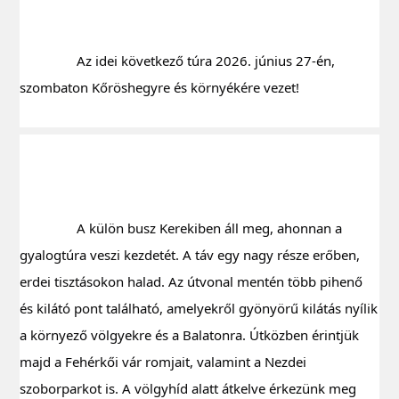
		Az idei következő túra 2026. június 27-én, 
szombaton Kőröshegyre és környékére vezet!
		A külön busz Kerekiben áll meg, ahonnan a 
gyalogtúra veszi kezdetét. A táv egy nagy része erőben, 
erdei tisztásokon halad. Az útvonal mentén több pihenő 
és kilátó pont található, amelyekről gyönyörű kilátás nyílik 
a környező völgyekre és a Balatonra. Útközben érintjük 
majd a Fehérkői vár romjait, valamint a Nezdei 
szoborparkot is. A völgyhíd alatt átkelve érkezünk meg 