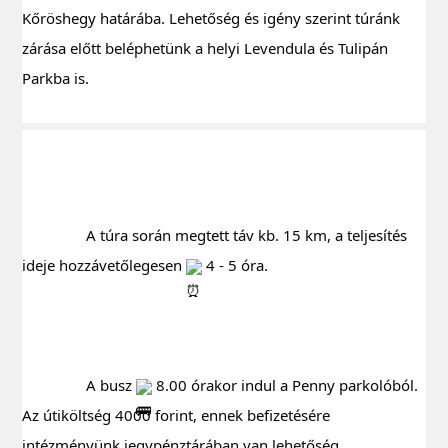
Kőröshegy határába. Lehetőség és igény szerint túránk 
zárása előtt beléphetünk a helyi Levendula és Tulipán 
Parkba is.
		A túra során megtett táv kb. 15 km, a teljesítés 
ideje hozzávetőlegesen 
 4 - 5 óra.
		A busz 
 8.00 órakor indul a Penny parkolóból. 
Az útiköltség 4000 forint, ennek befizetésére 
intézményünk jegypénztárában van lehetőség 