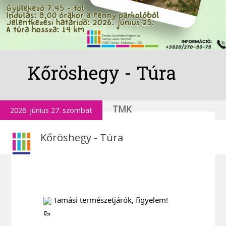
Kőröshegy - Túra
TMK
2026. június 27. szombat
Kőröshegy - Túra
 Tamási természetjárók, figyelem!