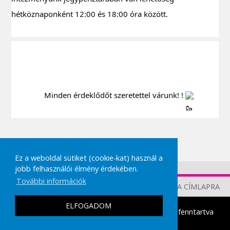
hétköznaponként 12:00 és 18:00 óra között.
		Minden érdeklődőt szeretettel várunk! ! 
Ez a weboldal sütiket (cookie-kat) használ a
jobb felhasználói élmény érdekében.
További információk
TOVÁBB A CÍMLAPRA
ELFOGADOM
tamasikultura.hu
Copyright © 2026 Minden Jog fenntartva
|
IMPRESSZUM
ADATVÉDELMI TÁJÉKOZTATÓ