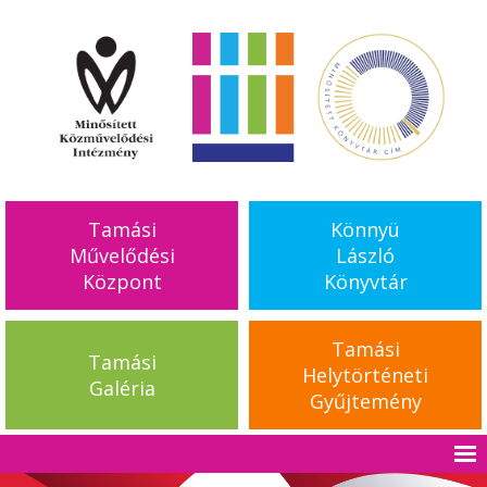
Tamási
Könnyü
Művelődési
László
Központ
Könyvtár
Tamási
Tamási
Helytörténeti
Galéria
Gyűjtemény