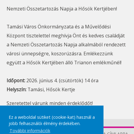
Nemzeti Összetartozás Napja a Hősök Kertjében!
Tamási Város Önkormányzata és a Művelődési 
Központ tisztelettel meghívja Önt és kedves családját 
a Nemzeti Összetartozás Napja alkalmából rendezett 
városi ünnepségre, koszorúzásra. Emlékezzünk 
együtt a Hősök Kertjében álló Trianon emlékműnél!
Időpont:
 2026. június 4. (csütörtök) 14 óra
Helyszín: 
Tamási, Hősök Kertje
Szeretettel várunk minden érdeklődőt!
Ez a weboldal sütiket (cookie-kat) használ a
jobb felhasználói élmény érdekében.
További információk
TOVÁBB A CÍMLAPRA