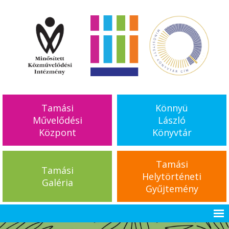
Tamási
Könnyü
Művelődési
László
Központ
Könyvtár
Tamási
Tamási
Helytörténeti
Galéria
Gyűjtemény