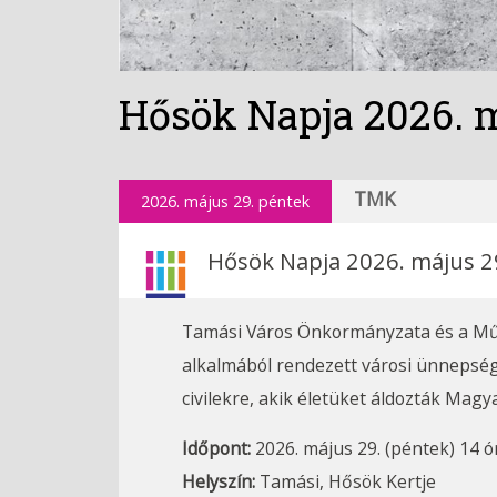
Hősök Napja 2026. 
TMK
2026. május 29. péntek
Hősök Napja 2026. május 2
Tamási Város Önkormányzata és a Műve
alkalmából rendezett városi ünnepsé
civilekre, akik életüket áldozták Magy
Időpont:
2026. május 29. (péntek) 14 ó
Helyszín:
Tamási, Hősök Kertje