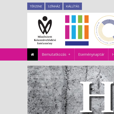
TÉRZENE
SZÍNHÁZ
KIÁLLÍTÁS
Bemutatkozás
Eseménynaptár
H