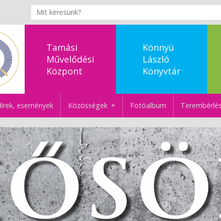
Tamási
Könnyü
Művelődési
László
Központ
Könyvtár
írek, események
Közösségek
Fotóalbum
Terembérlé