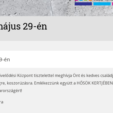
május 29-én
9-én
lődési Központ tisztelettel meghívja Önt és kedves család
gre, koszorúzásra. Emlékezzünk együtt a HŐSÖK KERTJÉBEN
arországért!
ra