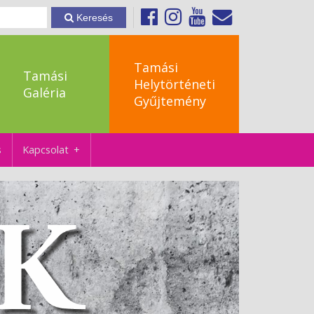
Keresés
Tamási
Tamási
Helytörténeti
Galéria
Gyűjtemény
s
Kapcsolat