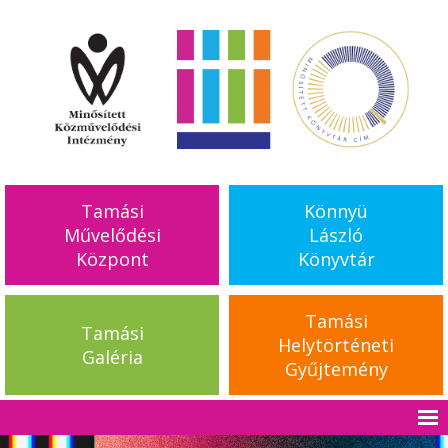
Tamási
Könnyü
Művelődési
László
Központ
Könyvtár
Tamási
Tamási
Helytörténeti
Galéria
Gyűjtemény