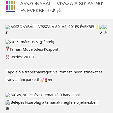
ASSZONYBÁL – VISSZA A 80’-AS, 90’-
ES ÉVEKBE! ✨🎵🎶
ASSZONYBÁL – VISSZA A 80’-AS, 90’-ES ÉVEKBE!
2026. március 6. (péntek)
Tamási Művelődési Központ
Kezdés: 20.00
Kapd elő a trapéznadrágot, válltömést, neon színeket és
irány a táncparkett!
80’-as, 90’-es évek tematikájú batyusbál
Belépés kizárólag a témának megfelelő jelmezben!