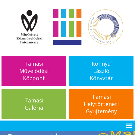
Tamási
Könnyü
Művelődési
László
Központ
Könyvtár
Tamási
Tamási
Helytörténeti
Galéria
Gyűjtemény