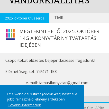
VÁNDORKIÁLLÍTÁS
TMK
2025. október 01. szerda
MEGTEKINTHETŐ: 2025. OKTÓBER
1-IG A KÖNYVTÁR NYITVATARTÁSI
IDEJÉBEN
Csoportokat előzetes bejejentkezéssel fogadunk!
Elérhetőség: tel.: 74/471-158
e-mail: tamasikonyvtar@gmail.com
Ez a weboldal sütiket (cookie-kat) használ a
jobb felhasználói élmény érdekében.
További információk
TOVÁBB A CÍMLAPRA